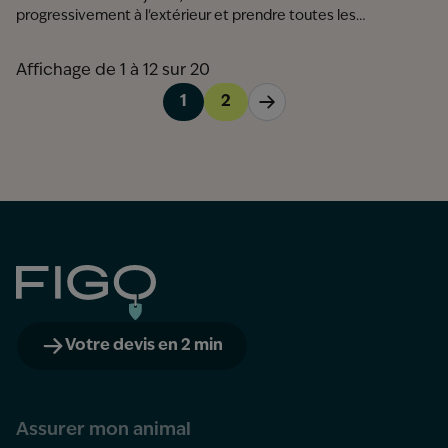
progressivement à l'extérieur et prendre toutes les
précautions nécessaires pour veiller à sa sécurité. On vous
donne des conseils pour réussir la première sortie de votre
Affichage de 1 à 12 sur 20
chat (et les autres) pour qu'il puisse s'épanouir en plein air.
1
2
Figo
Votre devis en 2 min
Assurer mon animal