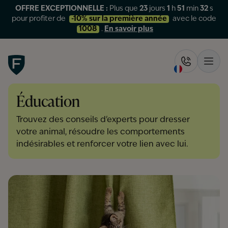
OFFRE EXCEPTIONNELLE :
Plus que
23
jours
1
h
51
min
31
s
pour profiter de
-10% sur la première année
avec le code
1008
.
En savoir plus
Figo
Rappelez-
Ouvr
Éducation
Trouvez des conseils d'experts pour dresser
votre animal, résoudre les comportements
indésirables et renforcer votre lien avec lui.