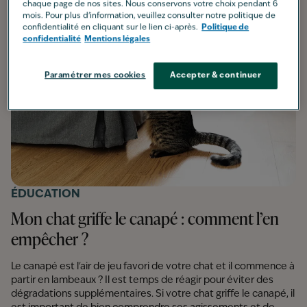
chaque page de nos sites. Nous conservons votre choix pendant 6
mois. Pour plus d'information, veuillez consulter notre politique de
confidentialité en cliquant sur le lien ci-après.
Politique de
confidentialité
Mentions légales
Paramétrer mes cookies
Accepter & continuer
ÉDUCATION
Mon chat griffe le canapé : comment l’en
empêcher ?
Le canapé est l'air de jeu favori de votre chat et il commence à
partir en lambeaux ? Il est temps de réagir pour éviter des
dégradations supplémentaires. Si votre chat griffe le canapé, il