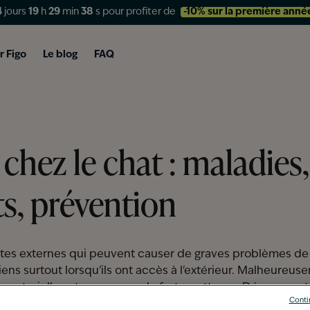
4
jours
19
h
29
min
37
s
pour profiter de
-10% sur la première anné
r Figo
Le blog
FAQ
 chez le chat : maladies,
s, prévention
sites externes qui peuvent causer de graves problèmes de
iens surtout lorsqu'ils ont accès à l'extérieur. Malheureus
ectorielles et provoquer de forts grattages. Découvrez tou
Conti
n de gérer cette situation à risque !