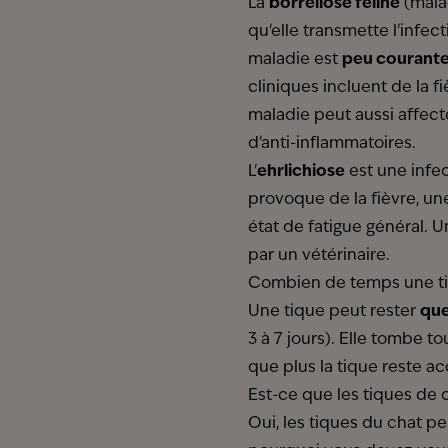
La
borréliose féline
(malad
qu'elle transmette l'infec
maladie est
peu courante
cliniques incluent de la f
maladie peut aussi affecte
d'anti-inflammatoires.
L'
ehrlichiose
est une infe
provoque de la fièvre, un
état de fatigue général. 
par un vétérinaire.
Combien de temps une tiq
Une tique peut rester
que
3 à 7 jours). Elle tombe t
que plus la tique reste a
Est-ce que les tiques de 
Oui, les tiques du chat p