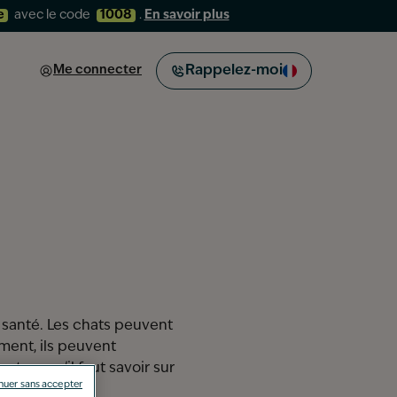
e
avec le code
1008
.
En savoir plus
Me connecter
Rappelez-moi
 santé. Les chats peuvent
ement, ils peuvent
t ce qu'il faut savoir sur
nuer sans accepter