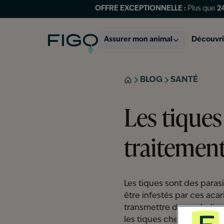
OFFRE EXCEPTIONNELLE :
Plus que
2
Figo
Assurer mon animal
Découvri
BLOG
SANTÉ
ACCUEIL
Les tiques
traitement
Les tiques sont des para
être infestés par ces acar
transmettre des maladies v
les tiques chez le chat afi