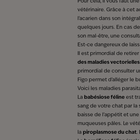
Pour cela, il vous faut un
vétérinaire. Grâce à cet 
l'acarien dans son intégra
quelques jours. En cas de
son mal-être, une consult
Est-ce dangereux de laiss
Il est primordial de retir
des maladies vectorielles
primordial de consulter u
Figo permet d'alléger le b
Voici les maladies parasit
La
babésiose féline
est tr
sang de votre chat par la
baisse de l’appétit et un
muqueuses pâles. Le vété
la
piroplasmose du chat
.