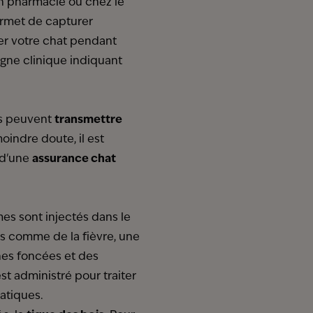
en pharmacie ou chez le
permet de capturer
ller votre chat pendant
igne clinique indiquant
les peuvent
transmettre
oindre doute, il est
 d'une
assurance chat
mes sont injectés dans le
es comme de la fièvre, une
nes foncées et des
st administré pour traiter
patiques.