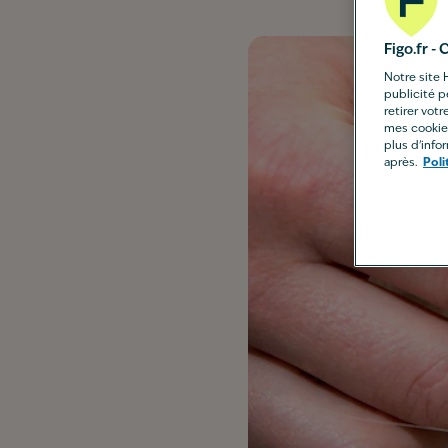
Figo.fr 
Notre site 
publicité p
retirer vot
mes cookie
plus d'infor
après.
Poli