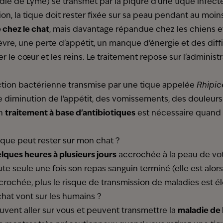
ie de Lyme) se transmet par la piqûre d'une tique infecté
tion, la tique doit rester fixée sur sa peau pendant au moi
 chez le chat
, mais davantage répandue chez les chiens e
ièvre, une perte d'appétit, un manque d'énergie et des diff
r le cœur et les reins. Le traitement repose sur l'administr
ction bactérienne transmise par une tique appelée
Rhipic
e diminution de l'appétit, des vomissements, des douleurs 
Un
traitement à base d'antibiotiques
est nécessaire quand 
ue peut rester sur mon chat ?
lques heures à plusieurs jours
accrochée à la peau de vo
oute seule une fois son repas sanguin terminé (elle est alo
ccrochée, plus le risque de transmission de maladies est é
chat vont sur les humains ?
euvent aller sur vous et peuvent transmettre la
maladie de