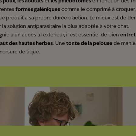
es poux
,
les aoûtats
et
les phlébotomes
en fonction des mo
érentes
formes galéniques
comme le comprimé à croquer, le 
ue produit a sa propre durée d'action. Le mieux est de d
 la solution antiparasitaire la plus adaptée à votre chat.
ie a un accès à l'extérieur, il est essentiel de bien
entrete
haut des hautes herbes
. Une
tonte de la pelouse
de manièr
morsure de tique.
Votre 