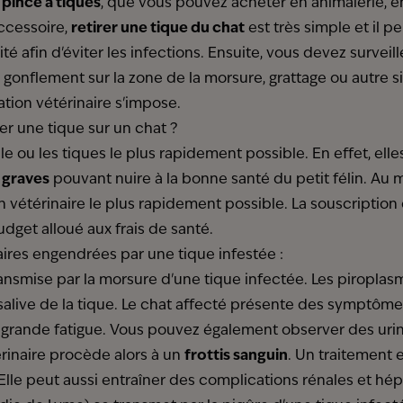
e
pince à tiques
, que vous pouvez acheter en animalerie, 
accessoire,
retirer une tique du chat
est très simple et il 
lité afin d'éviter les infections. Ensuite, vous devez survei
 gonflement sur la zone de la morsure, grattage ou autre s
ation vétérinaire s'impose.
er une tique sur un chat ?
er le ou les tiques le plus rapidement possible. En effet, el
 graves
pouvant nuire à la bonne santé du petit félin. Au m
n vétérinaire le plus rapidement possible. La souscription
udget alloué aux frais de santé.
aires engendrées par une tique infestée :
ansmise par la morsure d'une tique infectée. Les piroplas
 salive de la tique. Le chat affecté présente des symptôm
e grande fatigue. Vous pouvez également observer des uri
rinaire procède alors à un
frottis sanguin
. Un traitement e
 Elle peut aussi entraîner des complications rénales et hé