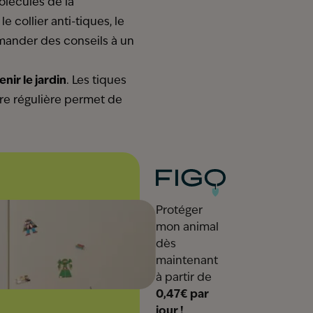
lécules de la
collier anti-tiques, le
emander des conseils à un
nir le jardin
. Les tiques
e régulière permet de
Protéger
mon animal
devis en 2 min
dès
maintenant
à partir de
0,47€ par
jour !