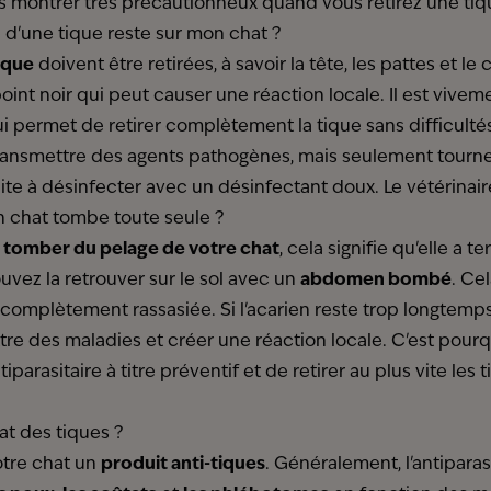
 montrer très précautionneux quand vous retirez une tiqu
te d'une tique reste sur mon chat ?
tique
doivent être retirées, à savoir la tête, les pattes et le 
oint noir qui peut causer une réaction locale. Il est vi
i permet de retirer complètement la tique sans difficultés.
 transmettre des agents pathogènes, mais seulement tourne
ite à désinfecter avec un désinfectant doux. Le vétérinair
n chat tombe toute seule ?
se tomber du pelage de votre chat
, cela signifie qu'elle a 
vez la retrouver sur le sol avec un
abdomen bombé
. Ce
t complètement rassasiée. Si l'acarien reste trop longtemp
re des maladies et créer une réaction locale. C'est pourqu
iparasitaire à titre préventif et de retirer au plus vite le
t des tiques ?
otre chat un
produit anti-tiques
. Généralement, l'antiparas