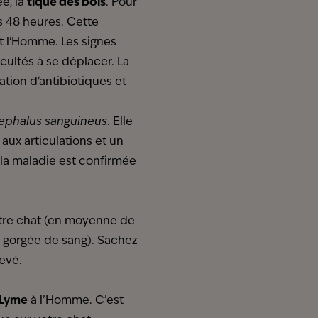
e, la
tique des bois
. Pour
ns 48 heures. Cette
t l'Homme. Les signes
icultés à se déplacer. La
ation d'antibiotiques et
ephalus sanguineus
. Elle
aux articulations et un
la maladie est confirmée
tre chat (en moyenne de
rs gorgée de sang). Sachez
levé.
 Lyme
à l’Homme. C’est