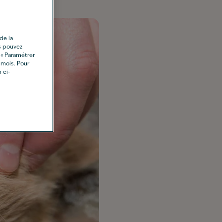
de la
s pouvez
 « Paramétrer
 mois. Pour
 ci-