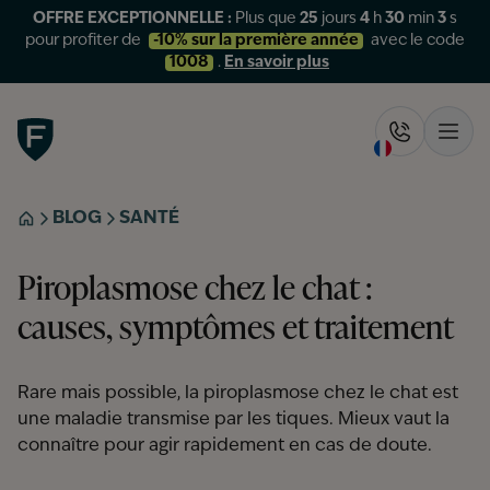
OFFRE EXCEPTIONNELLE :
Plus que
25
jours
4
h
30
min
3
s
pour profiter de
-10% sur la première année
avec le code
1008
.
En savoir plus
Figo
Rappelez-
Ouvr
BLOG
SANTÉ
ACCUEIL
Piroplasmose chez le chat :
causes, symptômes et traitement
Rare mais possible, la piroplasmose chez le chat est
une maladie transmise par les tiques. Mieux vaut la
connaître pour agir rapidement en cas de doute.