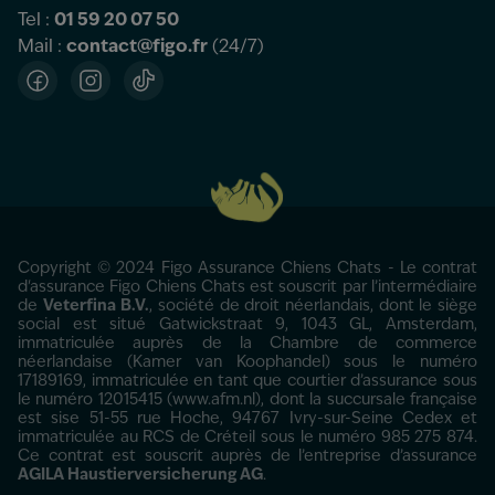
Tel :
01 59 20 07 50
Mail :
contact@figo.fr
(24/7)
Facebook
Instagram
TikTok
Copyright © 2024 Figo Assurance Chiens Chats - Le contrat
d'assurance Figo Chiens Chats est souscrit par l’intermédiaire
de
Veterfina B.V.
, société de droit néerlandais, dont le siège
social est situé Gatwickstraat 9, 1043 GL, Amsterdam,
immatriculée auprès de la Chambre de commerce
néerlandaise (Kamer van Koophandel) sous le numéro
17189169, immatriculée en tant que courtier d’assurance sous
le numéro 12015415 (www.afm.nl), dont la succursale française
est sise 51-55 rue Hoche, 94767 Ivry-sur-Seine Cedex et
immatriculée au RCS de Créteil sous le numéro 985 275 874.
Ce contrat est souscrit auprès de l’entreprise d’assurance
AGILA Haustierversicherung AG
.