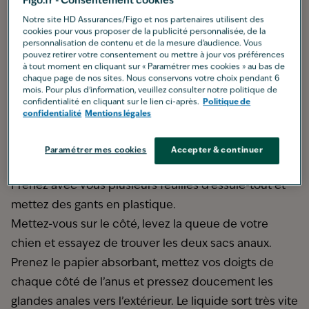
Figo.fr - Consentement cookies
vidange des glandes anales de votre chien. Il le fait
Notre site HD Assurances/Figo et nos partenaires utilisent des
tout seul quand
il fait caca
. Le liquide s'éjecte
cookies pour vous proposer de la publicité personnalisée, de la
personnalisation de contenu et de la mesure d’audience. Vous
également lorsqu'il rencontre
une situation
pouvez retirer votre consentement ou mettre à jour vos préférences
à tout moment en cliquant sur « Paramétrer mes cookies » au bas de
stressante
.
chaque page de nos sites. Nous conservons votre choix pendant 6
Quelle est la fréquence de la vidange des glandes
mois. Pour plus d'information, veuillez consulter notre politique de
confidentialité en cliquant sur le lien ci-après.
Politique de
anales chez un chien ? Il est vivement recommandé
confidentialité
Mentions légales
d'effectuer
cet entretien deux fois par an
. Mais le
professionnel de santé animale peut vous conseiller
Paramétrer mes cookies
Accepter & continuer
et vous montrer les bons gestes à avoir.
Prenez avec vous plusieurs feuilles d’essuie-tout et
mettez des gants en plastique.
Mettez-vous sur le côté, levez la queue de votre
chien et essayez de trouver les deux sacs anaux.
Prenez le papier absorbant, mettez vos doigts de
chaque côté de l’anus et pressez doucement les
glandes anales vers l’extérieur. Le liquide sort très vite