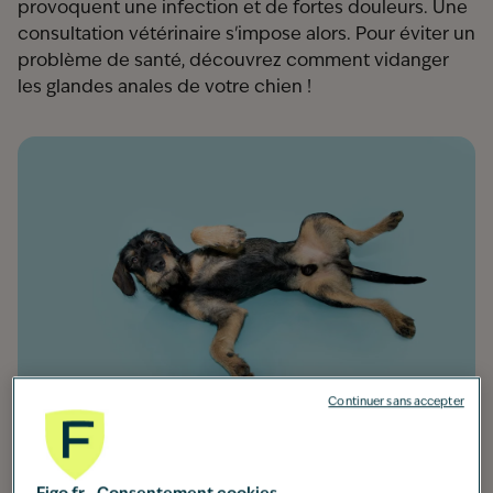
provoquent une infection et de fortes douleurs. Une
consultation vétérinaire s'impose alors. Pour éviter un
problème de santé, découvrez comment vidanger
les glandes anales de votre chien !
Continuer sans accepter
Comment vidanger les glandes anales d'un chien ?
En temps normal, vous n'avez pas à effectuer la