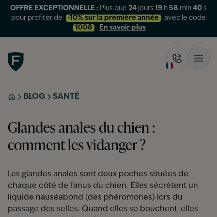
OFFRE EXCEPTIONNELLE :
Plus que
24
jours
19
h
58
min
39
s
pour profiter de
-10% sur la première année
avec le code
1008
.
En savoir plus
Figo
Rappelez-
Ouvr
BLOG
SANTÉ
ACCUEIL
Glandes anales du chien :
comment les vidanger ?
Les glandes anales sont deux poches situées de
chaque côté de l'anus du chien. Elles sécrètent un
liquide nauséabond (des phéromones) lors du
passage des selles. Quand elles se bouchent, elles