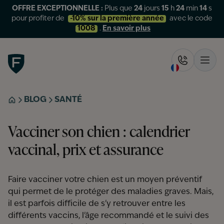
OFFRE EXCEPTIONNELLE :
Plus que
24
jours
15
h
24
min
14
s
pour profiter de
-10% sur la première année
avec le code
1008
.
En savoir plus
Figo
Rappelez-
Ouvr
BLOG
SANTÉ
ACCUEIL
Vacciner son chien : calendrier
vaccinal, prix et assurance
Faire vacciner votre chien est un moyen préventif
qui permet de le protéger des maladies graves. Mais,
il est parfois difficile de s'y retrouver entre les
différents vaccins, l'âge recommandé et le suivi des