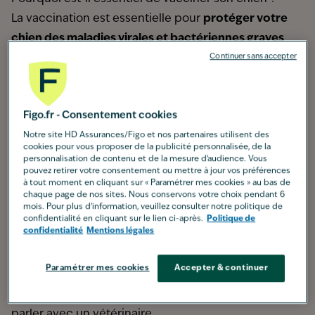
La vaccination est essentielle pour
protéger votre
chien des maladies virales et bactériennes graves
comme la parvovirose, la maladie de Carré, la
Continuer sans accepter
leptospirose, l’hépatite de Rubarth, la toux du chenil
et la rage. Elle est également importante pour
Figo.fr - Consentement cookies
protéger les autres chiens et l’Homme. Il est bon de
Notre site HD Assurances/Figo et nos partenaires utilisent des
savoir que le vaccin contre la rage est obligatoire si
cookies pour vous proposer de la publicité personnalisée, de la
vous voyagez à l’étranger avec votre chien. Sachez
personnalisation de contenu et de la mesure d’audience. Vous
pouvez retirer votre consentement ou mettre à jour vos préférences
également que même si vous avez un chien
à tout moment en cliquant sur « Paramétrer mes cookies » au bas de
d’appartement qui sort peu ou qui ne voit pas
chaque page de nos sites. Nous conservons votre choix pendant 6
mois. Pour plus d'information, veuillez consulter notre politique de
d’autres chiens, il est important qu'il soit vacciné.
confidentialité en cliquant sur le lien ci-après.
Politique de
confidentialité
Mentions légales
Quel est le calendrier vaccinal pour un chien ?
La primo-vaccination peut se faire en 3 injections. La
Paramétrer mes cookies
Accepter & continuer
fréquence des vaccins dépend du mode de vie du
chien et du type de vaccin. Il ne faut pas hésiter à en
parler avec un vétérinaire.