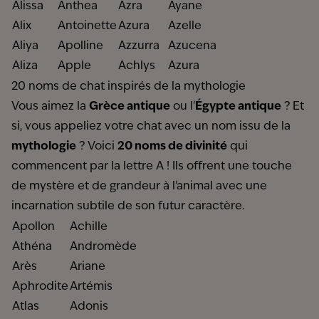
Alissa
Anthea
Azra
Ayane
Alix
Antoinette
Azura
Azelle
Aliya
Apolline
Azzurra
Azucena
Aliza
Apple
Achlys
Azura
20 noms de chat inspirés de la mythologie
Vous aimez la
Grèce antique
ou l'
Égypte antique
? Et
si, vous appeliez votre chat avec un nom issu de la
mythologie
? Voici
20 noms de divinité
qui
commencent par la lettre A ! Ils offrent une touche
de mystère et de grandeur à l'animal avec une
incarnation subtile de son futur caractère.
Apollon
Achille
Athéna
Andromède
Arès
Ariane
Aphrodite
Artémis
Atlas
Adonis