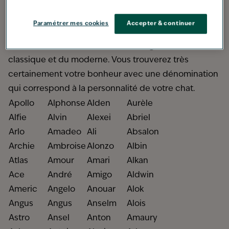
Pour cela, de nombreuses possibilités s'offrent à
vous. Elles sont à la fois charmantes, amusantes,
Paramétrer mes cookies
Accepter & continuer
originales et significatives. Découvrez une liste de
200
noms de chat mâle en A
, mélangeant du
classique et du moderne.
Vous trouverez très
certainement votre bonheur avec une dénomination
qui correspond à la personnalité de votre chat.
Apollo
Alphonse
Alden
Aurèle
Alfie
Alvin
Alexei
Abriel
Arlo
Amadeo
Ali
Absalon
Archie
Ambroise
Alonzo
Albin
Atlas
Amour
Amari
Alkan
Ace
André
Amigo
Aldwin
Americ
Angelo
Anouar
Alok
Angus
Angus
Anselm
Alois
Astro
Ansel
Anton
Amaury