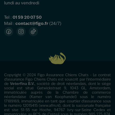
lundi au vendredi
Tel :
01 59 20 07 50
Mail :
contact@figo.fr
(24/7)
Facebook
Instagram
TikTok
Copyright © 2024 Figo Assurance Chiens Chats - Le contrat
d'assurance Figo Chiens Chats est souscrit par l’intermédiaire
de
Veterfina B.V.
, société de droit néerlandais, dont le siège
social est situé Gatwickstraat 9, 1043 GL, Amsterdam,
immatriculée auprès de la Chambre de commerce
néerlandaise (Kamer van Koophandel) sous le numéro
17189169, immatriculée en tant que courtier d’assurance sous
le numéro 12015415 (www.afm.nl), dont la succursale française
est sise 51-55 rue Hoche, 94767 Ivry-sur-Seine Cedex et
immatriculée au RCS de Créteil sous le numéro 985 275 874.