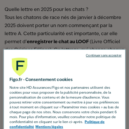
Quelle lettre en 2025 pour les chats ?
Tous les chatons de race nés de janvier à décembre
2025 doivent porter un nom commençant par la
lettre A. Cette particularité est importante, car elle
permet d’
enregistrer le chat au LOOF
(Livre Officiel
des Origines Félines). Ce lettrage, qui change chaque
Continuer sans accepter
année, permet de facilement identifier l'année de
naissance d'un chat mâle ou femelle en fonction de
son nom. Il est vivement recommandé de
choisir un
Figo.fr - Consentement cookies
nom de chat
court qui se compose de seulement
Notre site HD Assurances/Figo et nos partenaires utilisent des
deux syllabes pour faciliter les apprentissages. Vous
cookies pour vous proposer de la publicité personnalisée, de la
personnalisation de contenu et de la mesure d’audience. Vous
souhaitez également adopter un chiot ? Découvrez
pouvez retirer votre consentement ou mettre à jour vos préférences
des
noms de chien en A
.
à tout moment en cliquant sur « Paramétrer mes cookies » au bas de
chaque page de nos sites. Nous conservons votre choix pendant 6
200 idées de nom de chat mâle en A
mois. Pour plus d'information, veuillez consulter notre politique de
confidentialité en cliquant sur le lien ci-après.
Politique de
Vous devez trouver un joli prénom pour votre chaton.
confidentialité
Mentions légales