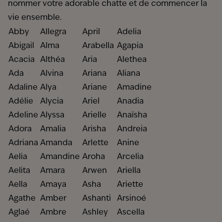
nommer votre adorable chatte et de commencer la
vie ensemble.
Abby
Allegra
April
Adelia
Abigail
Alma
Arabella
Agapia
Acacia
Althéa
Aria
Alethea
Ada
Alvina
Ariana
Aliana
Adaline
Alya
Ariane
Amadine
Adélie
Alycia
Ariel
Anadia
Adeline
Alyssa
Arielle
Anaïsha
Adora
Amalia
Arisha
Andreia
Adriana
Amanda
Arlette
Anine
Aelia
Amandine
Aroha
Arcelia
Aelita
Amara
Arwen
Ariella
Aella
Amaya
Asha
Ariette
Agathe
Amber
Ashanti
Arsinoé
Aglaé
Ambre
Ashley
Ascella