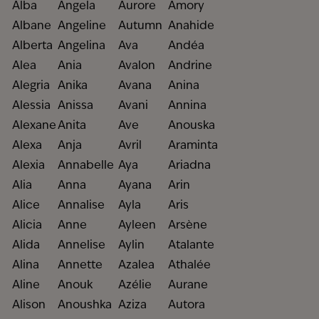
Alba
Angela
Aurore
Amory
Albane
Angeline
Autumn
Anahide
Alberta
Angelina
Ava
Andéa
Alea
Ania
Avalon
Andrine
Alegria
Anika
Avana
Anina
Alessia
Anissa
Avani
Annina
Alexane
Anita
Ave
Anouska
Alexa
Anja
Avril
Araminta
Alexia
Annabelle
Aya
Ariadna
Alia
Anna
Ayana
Arin
Alice
Annalise
Ayla
Aris
Alicia
Anne
Ayleen
Arsène
Alida
Annelise
Aylin
Atalante
Alina
Annette
Azalea
Athalée
Aline
Anouk
Azélie
Aurane
Alison
Anoushka
Aziza
Autora