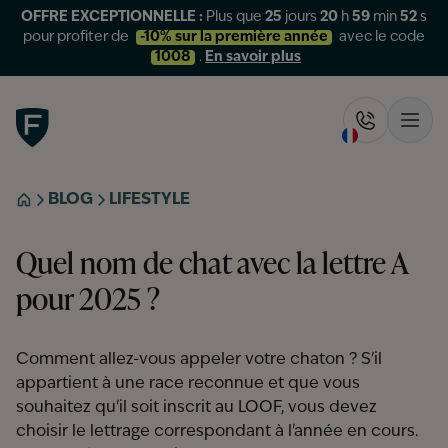
OFFRE EXCEPTIONNELLE :
Plus que
25
jours
20
h
59
min
51
s
pour profiter de
-10% sur la première année
avec le code
1008
.
En savoir plus
Figo
Rappelez-
Ouvr
BLOG
LIFESTYLE
ACCUEIL
Quel nom de chat avec la lettre A
pour 2025 ?
Comment allez-vous appeler votre chaton ? S'il
appartient à une race reconnue et que vous
souhaitez qu'il soit inscrit au LOOF, vous devez
choisir le lettrage correspondant à l'année en cours.