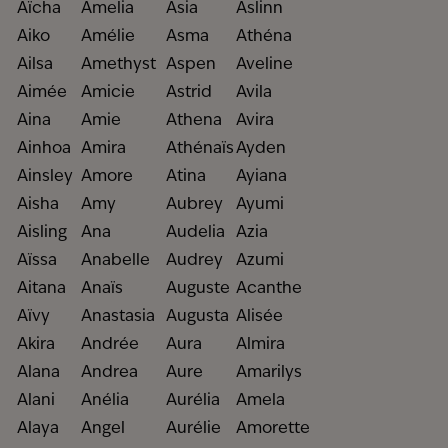
Aïcha
Amelia
Asia
Aslinn
Aiko
Amélie
Asma
Athéna
Ailsa
Amethyst
Aspen
Aveline
Aimée
Amicie
Astrid
Avila
Aina
Amie
Athena
Avira
Ainhoa
Amira
Athénaïs
Ayden
Ainsley
Amore
Atina
Ayiana
Aisha
Amy
Aubrey
Ayumi
Aisling
Ana
Audelia
Azia
Aïssa
Anabelle
Audrey
Azumi
Aitana
Anaïs
Auguste
Acanthe
Aïvy
Anastasia
Augusta
Alisée
Akira
Andrée
Aura
Almira
Alana
Andrea
Aure
Amarilys
Alani
Anélia
Aurélia
Amela
Alaya
Angel
Aurélie
Amorette