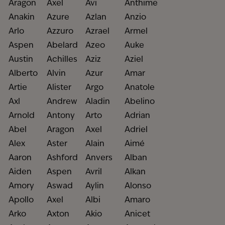
Aragon
Axel
Avi
Anthime
Anakin
Azure
Azlan
Anzio
Arlo
Azzuro
Azrael
Armel
Aspen
Abelard
Azeo
Auke
Austin
Achilles
Aziz
Aziel
Alberto
Alvin
Azur
Amar
Artie
Alister
Argo
Anatole
Axl
Andrew
Aladin
Abelino
Arnold
Antony
Arto
Adrian
Abel
Aragon
Axel
Adriel
Alex
Aster
Alain
Aimé
Aaron
Ashford
Anvers
Alban
Aiden
Aspen
Avril
Alkan
Amory
Aswad
Aylin
Alonso
Apollo
Axel
Albi
Amaro
Arko
Axton
Akio
Anicet