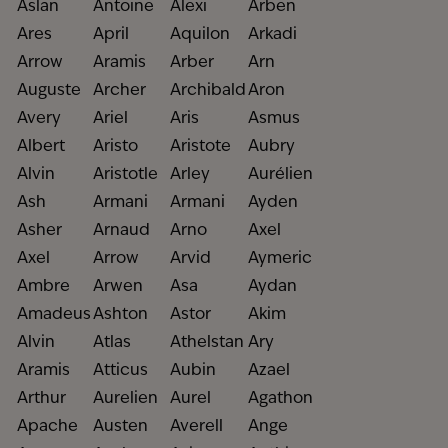
Aslan
Antoine
Alexi
Arben
Ares
April
Aquilon
Arkadi
Arrow
Aramis
Arber
Arn
Auguste
Archer
Archibald
Aron
Avery
Ariel
Aris
Asmus
Albert
Aristo
Aristote
Aubry
Alvin
Aristotle
Arley
Aurélien
Ash
Armani
Armani
Ayden
Asher
Arnaud
Arno
Axel
Axel
Arrow
Arvid
Aymeric
Ambre
Arwen
Asa
Aydan
Amadeus
Ashton
Astor
Akim
Alvin
Atlas
Athelstan
Ary
Aramis
Atticus
Aubin
Azael
Arthur
Aurelien
Aurel
Agathon
Apache
Austen
Averell
Ange