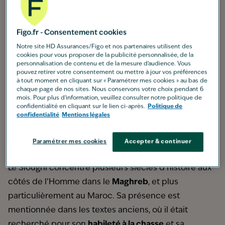
Taille moyenne
: mâles : 66 à 72 cm ; femelles : 61 à 68
cm
Figo.fr - Consentement cookies
Poids moyen
: entre 20 et 25 kg
Notre site HD Assurances/Figo et nos partenaires utilisent des
Pelage
: court, serré et fin, dans des nuances sable
cookies pour vous proposer de la publicité personnalisée, de la
personnalisation de contenu et de la mesure d’audience. Vous
clair à roux
pouvez retirer votre consentement ou mettre à jour vos préférences
à tout moment en cliquant sur « Paramétrer mes cookies » au bas de
Espérance de vie
: environ 12 à 14 ans
chaque page de nos sites. Nous conservons votre choix pendant 6
Caractère
: réservé, loyal, calme
mois. Pour plus d'information, veuillez consulter notre politique de
confidentialité en cliquant sur le lien ci-après.
Politique de
Groupe
: 10 (Lévriers)
confidentialité
Mentions légales
Catégorie
: ne fait pas partie des races soumises à
des restrictions
Paramétrer mes cookies
Accepter & continuer
Origine du
Sloughi
Le Sloughi concentre plusieurs siècles d’histoire aux
côtés de l’Homme dans le
Maghreb
, et plus
particulièrement au Maroc. Sa présence est
mentionnée dans les textes anciens, où il était
recherché pour son
habileté à la chasse
et sa