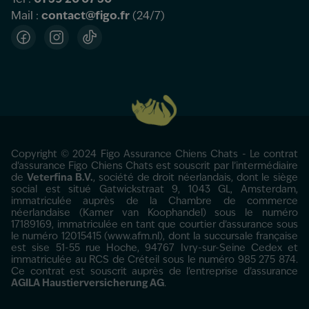
Tel :
01 59 20 07 50
Mail :
contact@figo.fr
(24/7)
Facebook
Instagram
TikTok
Copyright © 2024 Figo Assurance Chiens Chats - Le contrat
d'assurance Figo Chiens Chats est souscrit par l’intermédiaire
de
Veterfina B.V.
, société de droit néerlandais, dont le siège
social est situé Gatwickstraat 9, 1043 GL, Amsterdam,
immatriculée auprès de la Chambre de commerce
néerlandaise (Kamer van Koophandel) sous le numéro
17189169, immatriculée en tant que courtier d’assurance sous
le numéro 12015415 (www.afm.nl), dont la succursale française
est sise 51-55 rue Hoche, 94767 Ivry-sur-Seine Cedex et
immatriculée au RCS de Créteil sous le numéro 985 275 874.
Ce contrat est souscrit auprès de l’entreprise d’assurance
AGILA Haustierversicherung AG
.