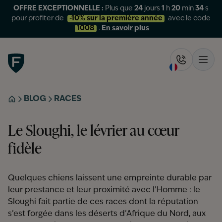
OFFRE EXCEPTIONNELLE :
Plus que
24
jours
1
h
20
min
34
s
pour profiter de
-10% sur la première année
avec le code
1008
.
En savoir plus
Figo
Rappelez-
Ouvr
BLOG
RACES
ACCUEIL
Le Sloughi, le lévrier au cœur
fidèle
Quelques chiens laissent une empreinte durable par
leur prestance et leur proximité avec l’Homme : le
Sloughi fait partie de ces races dont la réputation
s’est forgée dans les déserts d’Afrique du Nord, aux