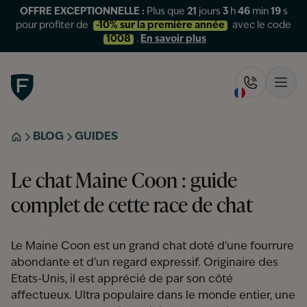
OFFRE EXCEPTIONNELLE :
Plus que
21
jours
3
h
46
min
19
s
pour profiter de
-10% sur la première année
avec le code
1008
.
En savoir plus
Figo
Rappelez-
Ouvr
BLOG
GUIDES
ACCUEIL
Le chat Maine Coon : guide
complet de cette race de chat
Le Maine Coon est un grand chat doté d'une fourrure
abondante et d'un regard expressif. Originaire des
Etats-Unis, il est apprécié de par son côté
affectueux. Ultra populaire dans le monde entier, une