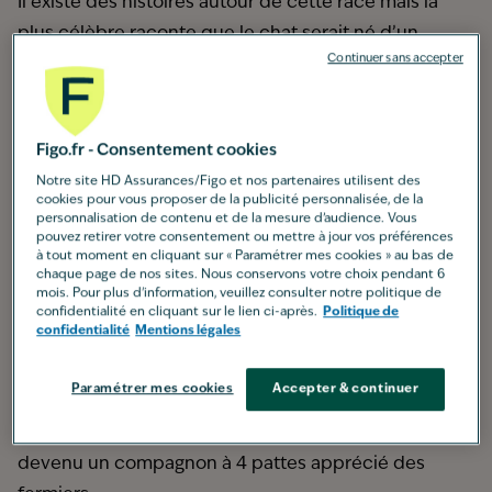
Il existe des histoires autour de cette race mais la
plus célèbre raconte que le chat serait né d’un
Continuer sans accepter
croisement entre un chat et un raton laveur
. Cela
expliquerait la présence d'une queue touffue et son
nom. Une autre légende prétend qu'il proviendrait
Figo.fr - Consentement cookies
de croisements naturels avec des
chats angoras
de
Notre site HD Assurances/Figo et nos partenaires utilisent des
Marie-Antoinette qui auraient été envoyés en
cookies pour vous proposer de la publicité personnalisée, de la
Amérique juste avant la Révolution Française.
personnalisation de contenu et de la mesure d’audience. Vous
pouvez retirer votre consentement ou mettre à jour vos préférences
En réalité, le Maine Coon est issu de croisements
à tout moment en cliquant sur « Paramétrer mes cookies » au bas de
chaque page de nos sites. Nous conservons votre choix pendant 6
naturels entre des
chats domestiques à poil court et
mois. Pour plus d'information, veuillez consulter notre politique de
des chats à poil long
par les premiers explorateurs du
confidentialité en cliquant sur le lien ci-après.
Politique de
confidentialité
Mentions légales
continent européen. La sélection naturelle a favorisé
des chats robustes à la fourrure épaisse capables de
Paramétrer mes cookies
Accepter & continuer
survivre aux hivers rigoureux du Maine. C'est
également un excellent
chasseur de rongeurs
qui est
devenu un compagnon à 4 pattes apprécié des