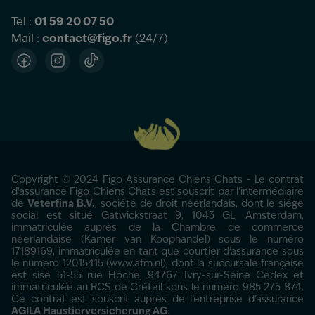
Tel :
01 59 20 07 50
Mail :
contact@figo.fr
(24/7)
Facebook
Instagram
TikTok
Copyright © 2024 Figo Assurance Chiens Chats - Le contrat
d'assurance Figo Chiens Chats est souscrit par l’intermédiaire
de
Veterfina B.V.
, société de droit néerlandais, dont le siège
social est situé Gatwickstraat 9, 1043 GL, Amsterdam,
immatriculée auprès de la Chambre de commerce
néerlandaise (Kamer van Koophandel) sous le numéro
17189169, immatriculée en tant que courtier d’assurance sous
le numéro 12015415 (www.afm.nl), dont la succursale française
est sise 51-55 rue Hoche, 94767 Ivry-sur-Seine Cedex et
immatriculée au RCS de Créteil sous le numéro 985 275 874.
Ce contrat est souscrit auprès de l’entreprise d’assurance
AGILA Haustierversicherung AG
.