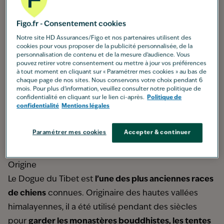
Origine
: Tibet
Figo.fr - Consentement cookies
Taille moyenne
: mâle : ≥ 66 cm ; femelle : ≥ 61 cm
Notre site HD Assurances/Figo et nos partenaires utilisent des
Poids moyen
: 45 à 70 kg selon la lignée
cookies pour vous proposer de la publicité personnalisée, de la
Pelage
: très dense, double couche ; noir, feu, brun,
personnalisation de contenu et de la mesure d’audience. Vous
pouvez retirer votre consentement ou mettre à jour vos préférences
doré, bleu-gris
à tout moment en cliquant sur « Paramétrer mes cookies » au bas de
chaque page de nos sites. Nous conservons votre choix pendant 6
Espérance de vie
: 10 à 12 ans
mois. Pour plus d'information, veuillez consulter notre politique de
Caractère
: calme, protecteur, indépendant, méfiant
confidentialité en cliquant sur le lien ci-après.
Politique de
confidentialité
Mentions légales
Groupe
: Groupe 2 (Chiens de types Pinscher et
Schnauzer – Molossoïdes)
Paramétrer mes cookies
Accepter & continuer
Catégorie
: ne fait pas partie des races soumises à
des restrictions particulières
Origine
Le Dogue du Tibet est
l’une des plus anciennes races
de chiens
connues. Originaire des hautes vallées
himalayennes, il a été utilisé pendant des siècles
pour
garder les monastères bouddhistes, les tentes