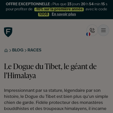
OFFRE EXCEPTIONNELLE :
Plus que
23
jours
20
h
54
min
15
s
pour profiter de
-10% sur la première année
avec le code
1008
.
En savoir plus
Figo
Rappelez-
Ouvr
BLOG
RACES
ACCUEIL
Le Dogue du Tibet, le géant de
l’Himalaya
Impressionnant par sa stature, légendaire par son
histoire, le Dogue du Tibet est bien plus qu’un simple
chien de garde. Fidèle protecteur des monastères
bouddhistes et des troupeaux himalayens, il incarne