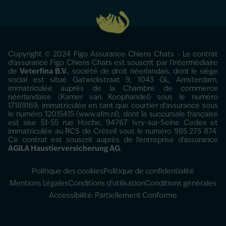
Copyright © 2024 Figo Assurance Chiens Chats - Le contrat
d'assurance Figo Chiens Chats est souscrit par l’intermédiaire
de
Veterfina B.V.
, société de droit néerlandais, dont le siège
social est situé Gatwickstraat 9, 1043 GL, Amsterdam,
immatriculée auprès de la Chambre de commerce
néerlandaise (Kamer van Koophandel) sous le numéro
17189169, immatriculée en tant que courtier d’assurance sous
le numéro 12015415 (www.afm.nl), dont la succursale française
est sise 51-55 rue Hoche, 94767 Ivry-sur-Seine Cedex et
immatriculée au RCS de Créteil sous le numéro 985 275 874.
Ce contrat est souscrit auprès de l’entreprise d’assurance
AGILA Haustierversicherung AG
.
Politique des cookies
Politique de confidentialité
Mentions Légales
Conditions d’utilisation
Conditions générales
Accessibilité: Partiellement Conforme
Prendre rendez-vous