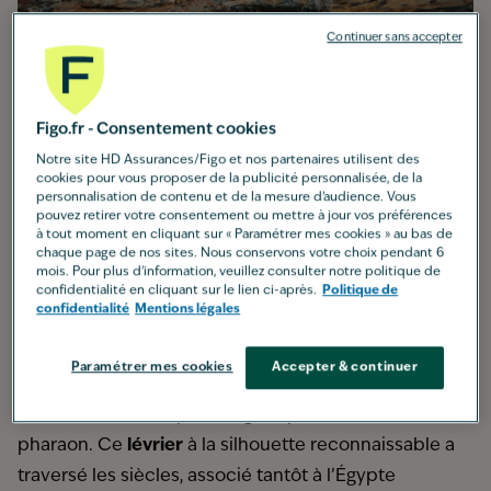
Continuer sans accepter
Origine :
Malte
Taille moyenne :
mâle : 56-63 cm ; femelle : 53-61 cm
Figo.fr - Consentement cookies
Poids moyen :
mâle : 23-27 kg ; femelle : 20-25 kg
Notre site HD Assurances/Figo et nos partenaires utilisent des
Pelage :
court, lisse, rouge-brun avec marques
cookies pour vous proposer de la publicité personnalisée, de la
personnalisation de contenu et de la mesure d’audience. Vous
blanches
pouvez retirer votre consentement ou mettre à jour vos préférences
Espérance de vie :
12 à 14 ans
à tout moment en cliquant sur « Paramétrer mes cookies » au bas de
chaque page de nos sites. Nous conservons votre choix pendant 6
Caractère :
vif, intelligent, joueur
mois. Pour plus d'information, veuillez consulter notre politique de
confidentialité en cliquant sur le lien ci-après.
Politique de
Groupe :
5 (Chiens de type Spitz et primitif)
confidentialité
Mentions légales
Catégorie :
ne fait pas partie des races soumises à
des restrictions particulières
Paramétrer mes cookies
Accepter & continuer
Origine du chien du pharaon
Malte
accueille depuis longtemps le chien du
pharaon. Ce
lévrier
à la silhouette reconnaissable a
traversé les siècles, associé tantôt à l’Égypte