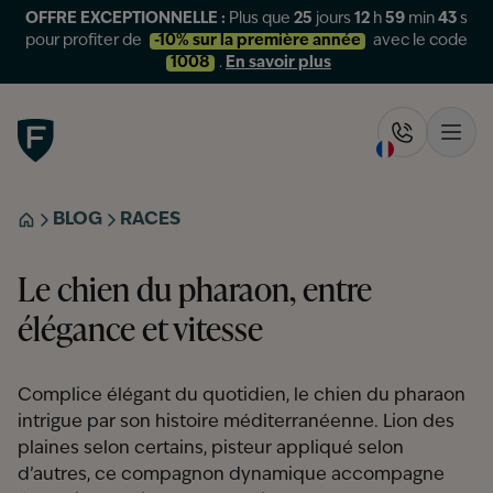
OFFRE EXCEPTIONNELLE :
Plus que
25
jours
12
h
59
min
43
s
pour profiter de
-10% sur la première année
avec le code
1008
.
En savoir plus
Figo
Rappelez-
Ouvr
BLOG
RACES
ACCUEIL
Le chien du pharaon, entre
élégance et vitesse
Complice élégant du quotidien, le chien du pharaon
intrigue par son histoire méditerranéenne. Lion des
plaines selon certains, pisteur appliqué selon
d’autres, ce compagnon dynamique accompagne