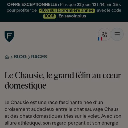
OFFRE EXCEPTIONNELLE :
Plus que
22
jours
12
h
14
min
25
s
pour profiter de
-10% sur la première année
avec le code
1008
.
En savoir plus
Figo
Rappelez-
Ouvr
BLOG
RACES
ACCUEIL
Le Chausie, le grand félin au cœur
domestique
Le Chausie est une race fascinante née d’un
croisement audacieux entre le chat sauvage Chaus
et des chats domestiques triés sur le volet. Avec son
allure athlétique, son regard perçant et son énergie