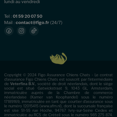
lundi au vendredi
Tel :
01 59 20 07 50
Mail :
contact@figo.fr
(24/7)
Facebook
Instagram
TikTok
Copyright © 2024 Figo Assurance Chiens Chats - Le contrat
d'assurance Figo Chiens Chats est souscrit par l’intermédiaire
de
Veterfina B.V.
, société de droit néerlandais, dont le siège
social est situé Gatwickstraat 9, 1043 GL, Amsterdam,
immatriculée auprès de la Chambre de commerce
néerlandaise (Kamer van Koophandel) sous le numéro
17189169, immatriculée en tant que courtier d’assurance sous
le numéro 12015415 (www.afm.nl), dont la succursale française
est sise 51-55 rue Hoche, 94767 Ivry-sur-Seine Cedex et
immatriculée au RCS de Créteil sous le numéro 985 275 874.