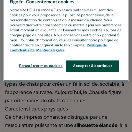
Poids moyen :
5 à 9 kg
Figo.fr - Consentement cookies
Pelage :
court, dense
Notre site HD Assurances/Figo et nos partenaires utilisent des
cookies pour vous proposer de la publicité personnalisée, de la
Espérance de vie :
12 à 14 ans
personnalisation de contenu et de la mesure d’audience. Vous
pouvez retirer votre consentement ou mettre à jour vos préférences
Caractère :
dynamique, curieux, sociable, loyal
à tout moment en cliquant sur « Paramétrer mes cookies » au bas de
Origine
chaque page de nos sites. Nous conservons votre choix pendant 6
mois. Pour plus d'information, veuillez consulter notre politique de
La race Chausie est née de l’envie de combiner
confidentialité en cliquant sur le lien ci-après.
Politique de
confidentialité
Mentions légales
l’allure et la robustesse du chat sauvage Chaus, qui
vit dans les jungles et marais d’Asie, avec le caractère
Paramétrer mes cookies
Accepter & continuer
plus doux des chats domestiques. Dans les années
1990, des éleveurs américains ont croisé ces deux
types de chats pour créer un félin solide, sociable, à
l’apparence sauvage. Aujourd’hui, le Chausie figure
parmi les races de chats reconnues.
Caractéristiques physiques
Ce chat impressionnant se distingue par une
musculature puissante et une
silhouette élancée
, à la