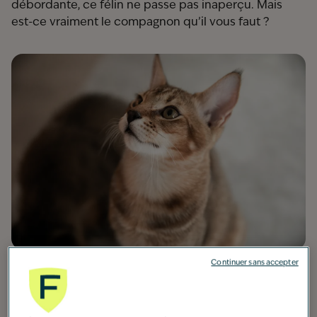
débordante, ce félin ne passe pas inaperçu. Mais
est-ce vraiment le compagnon qu’il vous faut ?
Continuer sans accepter
Origine :
États-Unis
Taille moyenne :
40 à 50 cm