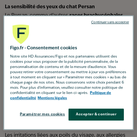
La sensibilité des yeux du chat Persan
Le Persan, comme d'autres
races brachycéphales
Continuer sans accepter
telles que le British Shorthair et l'Exotic Shorthair,
possède un visage plat qui modifie l’ossature de son
crâne et, par conséquent, l'anatomie de ses yeux.
Figo.fr - Consentement cookies
Cette particularité faciale peut entraîner diverses
Notre site HD Assurances/Figo et nos partenaires utilisent des
maladies des yeux des chats
:
cookies pour vous proposer de la publicité personnalisée, de la
Les points lacrymaux, petits orifices situés au coin
personnalisation de contenu et de la mesure d’audience. Vous
pouvez retirer votre consentement ou mettre à jour vos préférences
interne des yeux, sont souvent plus étroits chez le
à tout moment en cliquant sur « Paramétrer mes cookies » au bas de
chaque page de nos sites. Nous conservons votre choix pendant 6
Persan, ce qui entrave l'écoulement habituel des
mois. Pour plus d'information, veuillez consulter notre politique de
larmes.
confidentialité en cliquant sur le lien ci-après.
Politique de
confidentialité
Mentions légales
Les canaux lacrymaux qui transportent les larmes
vers le nez et la bouche peuvent être déviés ou mal
Paramétrer mes cookies
Accepter & continuer
positionnés. Ils empêchent les larmes de s'écouler
normalement.
Les irritations liées aux poils du visage, aux allergies