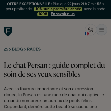
OFFRE EXCEPTIONNELLE :
Plus que
22
jours
21
h
7
min
55
s
pour profiter de
-10% sur la première année
avec le code
1008
.
En savoir plus
Figo
Rappelez-
Ouvr
BLOG
RACES
ACCUEIL
Le chat Persan : guide complet du
soin de ses yeux sensibles
Avec sa fourrure importante et son expression
douce, le Persan est une race de chat qui captive le
cœur de nombreux amoureux de petits félins.
Cependant, derrière cette beauté se cache une