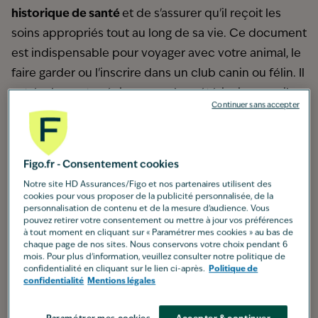
historique de santé
et de s'assurer qu'il reçoit les
soins appropriés tout au long de sa vie. Ce document
est indispensable pour voyager avec votre animal, le
faire garder ou l'inscrire dans un club canin ou félin. Il
est également précieux pour les vétérinaires, car il
Continuer sans accepter
leur permet d'avoir une vue d'ensemble de l'état de
santé de votre animal et de ses antécédents
médicaux.
Figo.fr - Consentement cookies
Le carnet de santé est donc un document qui doit
Notre site HD Assurances/Figo et nos partenaires utilisent des
être conservé précieusement et
présenté au
cookies pour vous proposer de la publicité personnalisée, de la
personnalisation de contenu et de la mesure d’audience. Vous
vétérinaire à chaque consultation
. En cas de perte
pouvez retirer votre consentement ou mettre à jour vos préférences
ou de vol, il est important de contacter votre
à tout moment en cliquant sur « Paramétrer mes cookies » au bas de
chaque page de nos sites. Nous conservons votre choix pendant 6
vétérinaire pour obtenir un duplicata.
mois. Pour plus d'information, veuillez consulter notre politique de
confidentialité en cliquant sur le lien ci-après.
Politique de
Le contenu du carnet de santé : des informations
confidentialité
Mentions légales
essentielles
Le carnet de santé contient généralement les