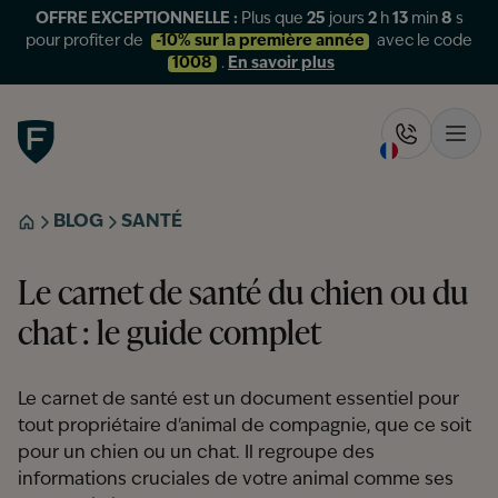
OFFRE EXCEPTIONNELLE :
Plus que
25
jours
2
h
13
min
7
s
pour profiter de
-10% sur la première année
avec le code
1008
.
En savoir plus
Figo
Rappelez-
Ouvr
BLOG
SANTÉ
ACCUEIL
Le carnet de santé du chien ou du
chat : le guide complet
Le carnet de santé est un document essentiel pour
tout propriétaire d'animal de compagnie, que ce soit
pour un chien ou un chat. Il regroupe des
informations cruciales de votre animal comme ses