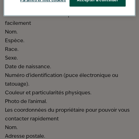
Paramétrer mes cookies
Accepter & continuer
informations suivantes :
L'identification de l'animal pour le reconnaître
facilement
Nom.
Espèce.
Race.
Sexe.
Date de naissance.
Numéro d'identification (puce électronique ou
tatouage).
Couleur et particularités physiques.
Photo de l'animal.
Les coordonnées du propriétaire pour pouvoir vous
contacter rapidement
Nom.
Adresse postale.