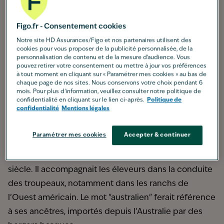
Taille moyenne :
51-58 cm (mâle), 46-53 cm (femelle)
Poids moyen :
19 à 34 kg
Figo.fr - Consentement cookies
Poils / pelage :
mi-long, dense, parfois ondulé, en
Notre site HD Assurances/Figo et nos partenaires utilisent des
quatre robes : noir, rouge, bleu merle, rouge merle
cookies pour vous proposer de la publicité personnalisée, de la
Espérance de vie :
12 à 15 ans
personnalisation de contenu et de la mesure d’audience. Vous
pouvez retirer votre consentement ou mettre à jour vos préférences
Caractère : i
ntelligent, actif, fidèle, joueur, protecteur
à tout moment en cliquant sur « Paramétrer mes cookies » au bas de
chaque page de nos sites. Nous conservons votre choix pendant 6
Groupe :
1 (Chiens de berger et de bouvier - sauf
mois. Pour plus d'information, veuillez consulter notre politique de
Bouviers Suisses)
confidentialité en cliquant sur le lien ci-après.
Politique de
confidentialité
Mentions légales
Origine
Son nom peut prêter à confusion : le Berger
Paramétrer mes cookies
Accepter & continuer
Australien, Australian Shepherd ou Austie en anglais,
vient en réalité des États-Unis, où il est apparu au XXe
siècle. Il accompagnait les éleveurs dans la conduite
des troupeaux, notamment dans les ranchs de
l’Ouest américain. Le mot "australien" ferait référence
à ses ancêtres, importés depuis l’Australie par des