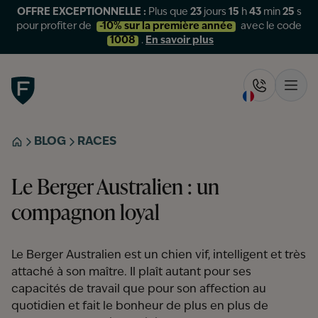
OFFRE EXCEPTIONNELLE :
Plus que
23
jours
15
h
43
min
25
s
pour profiter de
-10% sur la première année
avec le code
1008
.
En savoir plus
Figo
Rappelez-
Ouvr
BLOG
RACES
ACCUEIL
Le Berger Australien : un
compagnon loyal
Le Berger Australien est un chien vif, intelligent et très
attaché à son maître. Il plaît autant pour ses
capacités de travail que pour son affection au
quotidien et fait le bonheur de plus en plus de