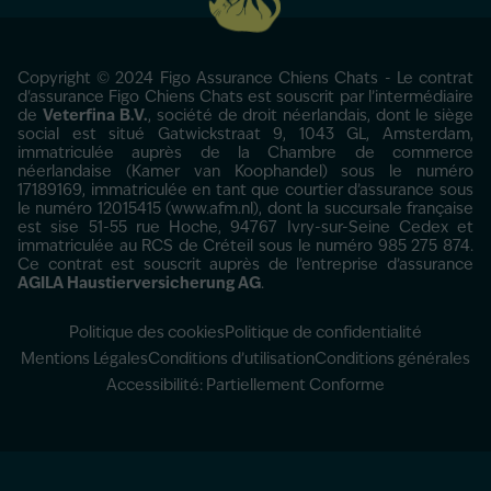
Copyright © 2024 Figo Assurance Chiens Chats - Le contrat
d'assurance Figo Chiens Chats est souscrit par l’intermédiaire
de
Veterfina B.V.
, société de droit néerlandais, dont le siège
social est situé Gatwickstraat 9, 1043 GL, Amsterdam,
immatriculée auprès de la Chambre de commerce
néerlandaise (Kamer van Koophandel) sous le numéro
17189169, immatriculée en tant que courtier d’assurance sous
le numéro 12015415 (www.afm.nl), dont la succursale française
est sise 51-55 rue Hoche, 94767 Ivry-sur-Seine Cedex et
immatriculée au RCS de Créteil sous le numéro 985 275 874.
Ce contrat est souscrit auprès de l’entreprise d’assurance
AGILA Haustierversicherung AG
.
Politique des cookies
Politique de confidentialité
Mentions Légales
Conditions d’utilisation
Conditions générales
Accessibilité: Partiellement Conforme
Prendre rendez-vous