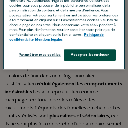
Notre site HD Assurances/Figo et nos partenaires utilisent des
cookies pour vous proposer de la publicité personnalisée, de la
personnalisation de contenu et de la mesure d’audience. Vous
pouvez retirer votre consentement ou mettre à jour vos préférences
Pourquoi stériliser son chat ?
à tout moment en cliquant sur « Paramétrer mes cookies » au bas de
chaque page de nos sites. Nous conservons votre choix pendant 6
Cette opération de convenance réalisée
mois. Pour plus d'information, veuillez consulter notre politique de
confidentialité en cliquant sur le lien ci-après.
Politique de
généralement avant les premières chaleurs présente
confidentialité
Mentions légales
de nombreux avantages à ne pas sous-estimer. Dans
un premier temps, cela aide à
contrôler la
Paramétrer mes cookies
Accepter & continuer
population féline
, évitant
les portées de chatons
non
désirées qui risquent d’être abandonnés dans la rue
ou alors de finir dans un refuge animalier.
La stérilisation
réduit également les comportements
indésirables
liés à la reproduction comme le
marquage territorial chez les mâles et les
miaulements fréquents des femelles en chaleur. Les
chats stérilisés sont
plus calmes et sédentaires
, car
ils ne sont plus à la recherche d'un partenaire sexuel.