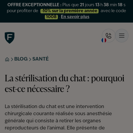
OFFRE EXCEPTIONNELLE :
Plus que
21
jours
13
h
38
min
18
s
pour profiter de
-10% sur la première année
avec le code
1008
.
En savoir plus
Figo
Rappelez-
Ouvr
BLOG
SANTÉ
ACCUEIL
La stérilisation du chat : pourquoi
est-ce nécessaire ?
La stérilisation du chat est une intervention
chirurgicale courante réalisée sous anesthésie
générale qui consiste à retirer les organes
reproducteurs de l’animal. Elle présente de