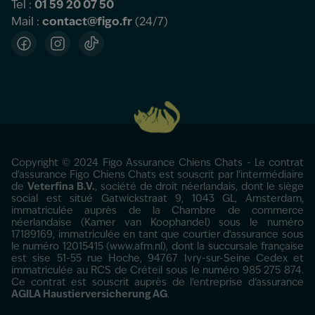
Tel :
01 59 20 07 50
Mail :
contact@figo.fr
(24/7)
Facebook
Instagram
TikTok
Copyright © 2024 Figo Assurance Chiens Chats - Le contrat
d'assurance Figo Chiens Chats est souscrit par l’intermédiaire
de
Veterfina B.V.
, société de droit néerlandais, dont le siège
social est situé Gatwickstraat 9, 1043 GL, Amsterdam,
immatriculée auprès de la Chambre de commerce
néerlandaise (Kamer van Koophandel) sous le numéro
17189169, immatriculée en tant que courtier d’assurance sous
le numéro 12015415 (www.afm.nl), dont la succursale française
est sise 51-55 rue Hoche, 94767 Ivry-sur-Seine Cedex et
immatriculée au RCS de Créteil sous le numéro 985 275 874.
Ce contrat est souscrit auprès de l’entreprise d’assurance
AGILA Haustierversicherung AG
.