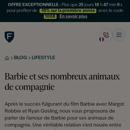
OFFRE EXCEPTIONNELLE :
Plus que
25
jours
18
h
47
min
9
s
pour profiter de
-10% sur la première année
avec le code
1008
.
En savoir plus
Figo
Rappelez-
Ouvr
BLOG
LIFESTYLE
ACCUEIL
Barbie et ses nombreux animaux
de compagnie
Après le succès fulgurant du film Barbie avec Margot
Robbie et Ryan Gosling, nous vous proposons de
parler de l'amour de Barbie pour ses animaux de
compagnie. Une véritable relation s'est nouée entre